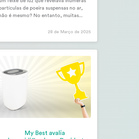
um feixe de luz que revelava inúmeras
partículas de poeira suspensas no ar,
não é mesmo? No entanto, muitas...
28 de Março de 2025
My Best avalia