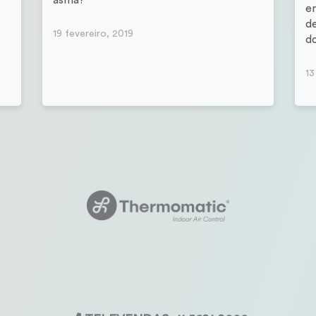
asma?
e
de
19 fevereiro, 2019
do
13