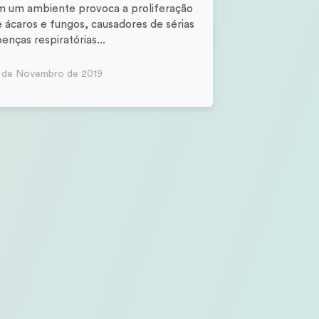
m um ambiente provoca a proliferação
 ácaros e fungos, causadores de sérias
enças respiratórias...
 de Novembro de 2019