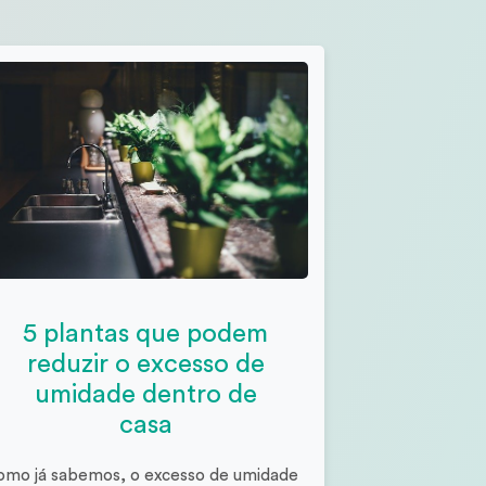
5 plantas que podem
reduzir o excesso de
umidade dentro de
casa
omo já sabemos, o excesso de umidade