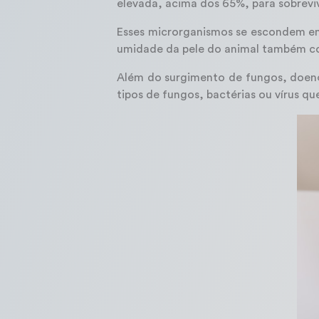
elevada, acima dos 65%, para sobrevive
Esses microrganismos se escondem em
umidade da pele do animal também co
Além do surgimento de fungos, doenç
tipos de fungos, bactérias ou vírus q