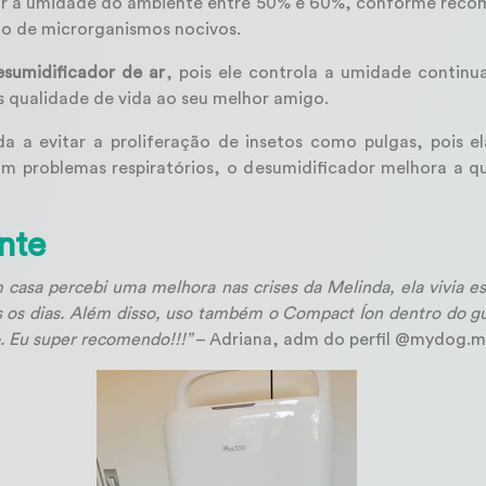
lar a umidade do ambiente entre 50% e 60%, conforme rec
ção de microrganismos nocivos.
esumidificador de ar
, pois ele controla a umidade continua
 qualidade de vida ao seu melhor amigo.
 a evitar a proliferação de insetos como pulgas, pois el
m problemas respiratórios, o desumidificador melhora a q
nte
m casa percebi uma melhora nas crises da Melinda, ela vivia e
s os dias. Além disso, uso também o Compact Íon dentro do 
. Eu super recomendo!!!”
– Adriana, adm do perfil
@mydog.m