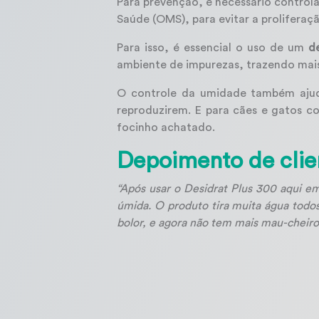
Para prevenção, é necessário contro
Saúde (OMS), para evitar a prolifera
Para isso, é essencial o uso de um
d
ambiente de impurezas, trazendo mais
O controle da umidade também ajuda
reproduzirem. E para cães e gatos co
focinho achatado.
Depoimento de clie
“Após usar o Desidrat Plus 300 aqui e
úmida. O produto tira muita água todo
bolor, e agora não tem mais mau-cheiro