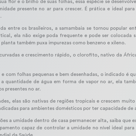
 sua flor e o brilho de suas folhas, essa espécie se desenv
idade presente no ar para crescer. É prática e ideal pa
.
a entre os brasileiros, a samambaia se tornou popular en
rtical, ela não exige poda frequente e pode ser colocada 
a planta também puxa impurezas como benzeno e xileno.
 curvadas e crescimento rápido, o clorofito, nativo da Áfri
 e com folhas pequenas e bem desenhadas, o indicado é que
r a quantidade de água em forma de vapor no ar, ela tamb
s presentes no ar.
es, elas são nativas de regiões tropicais e crescem muit
indicadas para ambientes domésticos por ter capacidade de a
ões a umidade dentro de casa permanecer alta, saiba que exi
pamento capaz de controlar a umidade no nível ideal par
dial da Saúde.