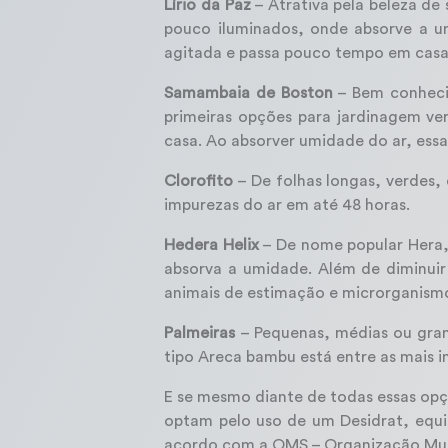
Lírio da Paz
– Atrativa pela beleza de
pouco iluminados, onde absorve a um
agitada e passa pouco tempo em casa
Samambaia de Boston
– Bem conhecid
primeiras opções para jardinagem ve
casa. Ao absorver umidade do ar, ess
Clorofito
– De folhas longas, verdes,
impurezas do ar em até 48 horas.
Hedera Helix
– De nome popular Hera,
absorva a umidade. Além de diminui
animais de estimação e microrganismo
Palmeiras
– Pequenas, médias ou grand
tipo Areca bambu está entre as mais 
E se mesmo diante de todas essas opç
optam pelo uso de um Desidrat, equi
acordo com a OMS – Organização Mun